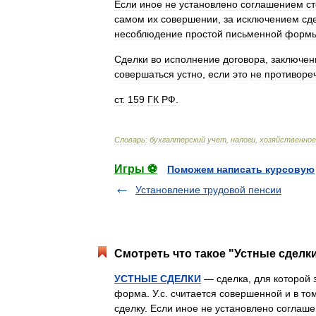
Если
иное
не
установлено
соглашением
с
самом
их
совершении
,
за
исключением
сд
несоблюдение
простой
письменной
форм
Сделки
во
исполнение
договора
,
заключен
совершаться
устно
,
если
это
не
противоре
ст
.
159
ГК
РФ
.
Словарь:
бухгалтерский
учет
,
налоги
,
хозяйственное
Игры ⚽
Поможем написать курсовую
Установление трудовой пенсии
Смотреть что такое "Устные сделки
УСТНЫЕ СДЕЛКИ
— сделка, для которой 
форма. У.с. считается совершенной и в том
сделку. Если иное не установлено согла