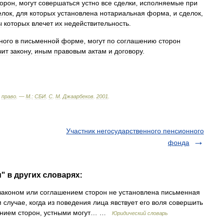
торон
,
могут
совершаться
устно
все
сделки
,
исполняемые
при
елок
,
для
которых
установлена
нотариальная
форма
,
и
сделок
,
ы
которых
влечет
их
недействительность
.
ного
в
письменной
форме
,
могут
по
соглашению
сторон
чит
закону
,
иным
правовым
актам
и
договору
.
право
. —
М
.
:
СБИ
.
С
.
М
.
Джаарбеков
.
2001
.
Участник негосударственного пенсионного
фонда
" в других словарях:
законом или соглашением сторон не установлена письменная
 случае, когда из поведения лица явствует его воля совершить
шением сторон, устными могут… …
Юридический словарь