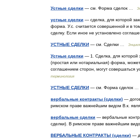
Устные сделки
— см. Форма сделок …
Э
устные сделки
— сделка, для которой за
форма. У.с. считается совершенной и в том
сделку. Если иное не установлено согла
УСТНЫЕ СДЕЛКИ
— см. Сделки …
Энцикл
Устные сделки
— 1. Сделка, для которой
(простая или нотариальная) форма, может
соглашением сторон, могут совершаться
терминология
УСТНЫЕ СДЕЛКИ
— см. Форма сделок 
вербальные контракты (сделки)
— догов
римском праве важнейшим видом В.к. яв
вербальные сделки
— вербальные контра
сделки). В римском праве важнейшим вид
ВЕРБАЛЬНЫЕ КОНТРАКТЫ (сделки)
— д