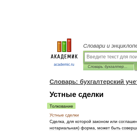
Словари и энциклоп
academic.ru
Словарь: бухгалтерский учет, налоги, хозяйственное право
Словарь: бухгалтерский уче
Устные сделки
Толкование
Устные
сделки
Сделка
,
для
которой
законом
или
соглаше
нотариальная
)
форма
,
может
быть
соверш