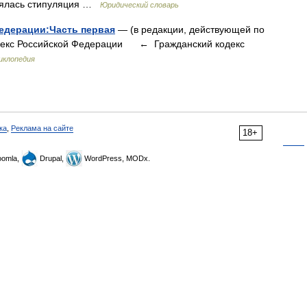
влялась стипуляция …
Юридический словарь
едерации:Часть первая
— (в редакции, действующей по
кодекс Российской Федерации ← Гражданский кодекс
иклопедия
ка
,
Реклама на сайте
18+
omla,
Drupal,
WordPress, MODx.