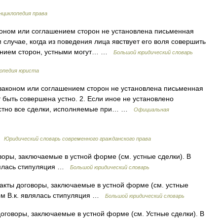
нциклопедия права
коном или соглашением сторон не установлена письменная
 случае, когда из поведения лица явствует его воля совершить
шением сторон, устными могут… …
Большой юридический словарь
опедия юриста
 законом или соглашением сторон не установлена письменная
 быть совершена устно. 2. Если иное не установлено
 устно все сделки, исполняемые при… …
Официальная
…
Юридический словарь современного гражданского права
оры, заключаемые в устной форме (см. устные сделки). В
лялась стипуляция …
Большой юридический словарь
кты договоры, заключаемые в устной форме (см. устные
ом В.к. являлась стипуляция …
Большой юридический словарь
оговоры, заключаемые в устной форме (см. Устные сделки). В