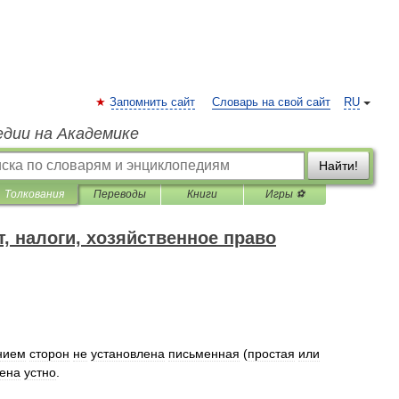
Запомнить сайт
Словарь на свой сайт
RU
едии на Академике
Найти!
Толкования
Переводы
Книги
Игры ⚽
т, налоги, хозяйственное право
нием
сторон
не
установлена
письменная
(
простая
или
ена
устно
.